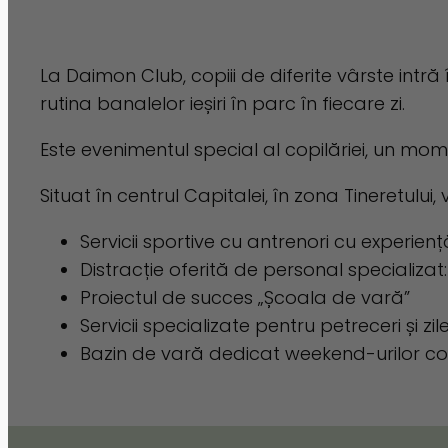
La Daimon Club, copiii de diferite vârste int
rutina banalelor ieșiri în parc în fiecare zi.
Este evenimentul special al copilăriei, un mome
Situat în centrul Capitalei, în zona Tineretulu
Servicii sportive cu antrenori cu experiență
Distracție oferită de personal specializat:
Proiectul de succes „Școala de vară”
Servicii specializate pentru petreceri și z
Bazin de vară dedicat weekend-urilor cop