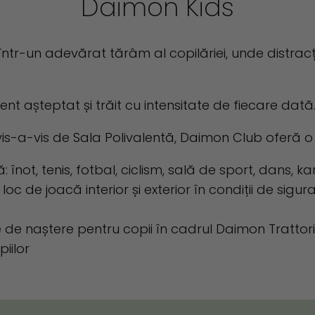
Daimon Kids
ră într-un adevărat tărâm al copilăriei, unde distr
nt așteptat și trăit cu intensitate de fiecare dată
i, vis-a-vis de Sala Polivalentă, Daimon Club oferă 
: înot, tenis, fotbal, ciclism, sală de sport, dans, k
 loc de joacă interior și exterior în condiții de si
ile de naștere pentru copii în cadrul Daimon Trattor
iilor