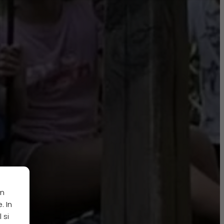
in
. In
 si