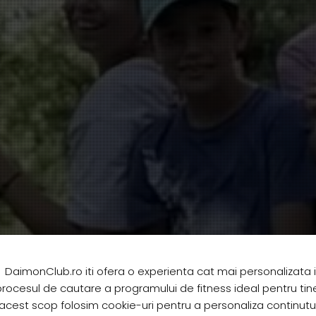
DaimonClub.ro iti ofera o experienta cat mai personalizata 
rocesul de cautare a programului de fitness ideal pentru tine
acest scop folosim cookie-uri pentru a personaliza continutul