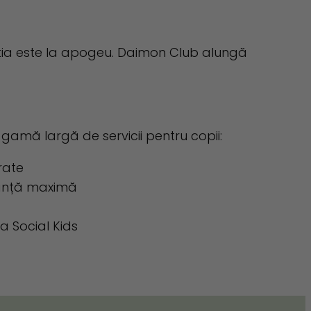
acția este la apogeu. Daimon Club alungă
.
o gamă largă de servicii pentru copii:
arate
guranță maximă
ia Social Kids