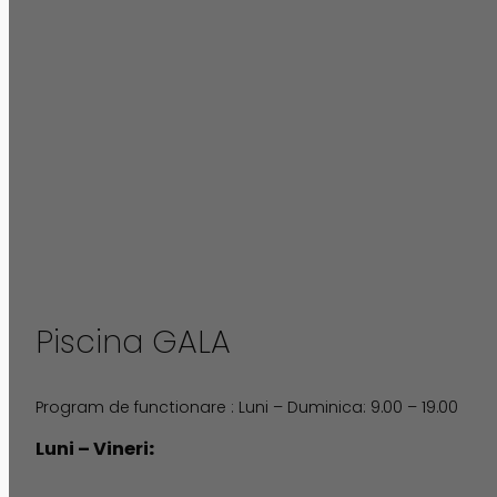
Piscina GALA
Program de functionare : Luni – Duminica: 9.00 – 19.00
Luni – Vineri
: