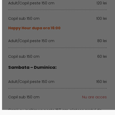
Adult/Copil peste 150 cm
120 lei
Copil sub 150 cm
100 lei
Happy Hour dupa ora 16:00
Adult/Copil peste 150 cm
80 lei
Copil sub 150 cm
60 lei
Sambata – Duminica
:
Adult/Copil peste 150 cm
160 lei
Copil sub 150 cm
Nu are acces
Copiii cu inaltimea peste 150 cm, platesc pretul de