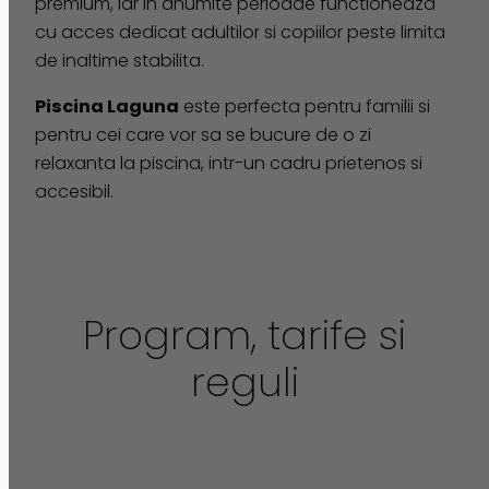
premium, iar in anumite perioade functioneaza
cu acces dedicat adultilor si copiilor peste limita
de inaltime stabilita.
Piscina Laguna
este perfecta pentru familii si
pentru cei care vor sa se bucure de o zi
relaxanta la piscina, intr-un cadru prietenos si
accesibil.
Program, tarife si
reguli