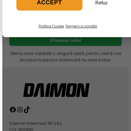
ACCEPT
Email
*
Refuz
Telefon
*
Politica Cookie
Termeni si conditii
Primește codul
Oferta este valabilă o singură dată, pentru clienți noi.
Accesul la piscina exterioară nu este inclus.
Facebook
Instagram
TikTok
Daimon Intermed 96 S.R.L.
CUI: 9013195