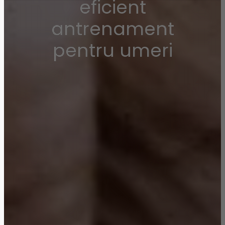
eficient
antrenament
pentru umeri