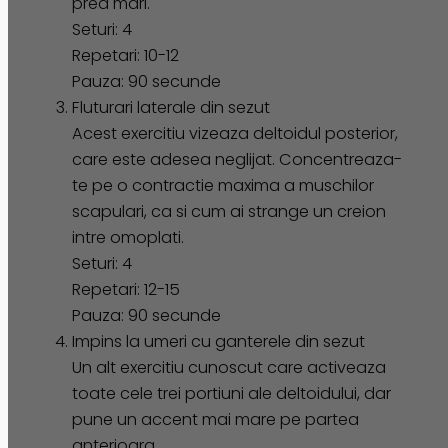
prea mari.
Seturi: 4
Repetari: 10-12
Pauza: 90 secunde
Fluturari laterale din sezut
Acest exercitiu vizeaza deltoidul posterior,
care este adesea neglijat. Concentreaza-
te pe o contractie maxima a muschilor
scapulari, ca si cum ai strange un creion
intre omoplati.
Seturi: 4
Repetari: 12-15
Pauza: 90 secunde
Impins la umeri cu ganterele din sezut
Un alt exercitiu cunoscut care activeaza
toate cele trei portiuni ale deltoidului, dar
pune un accent mai mare pe partea
anterioara.