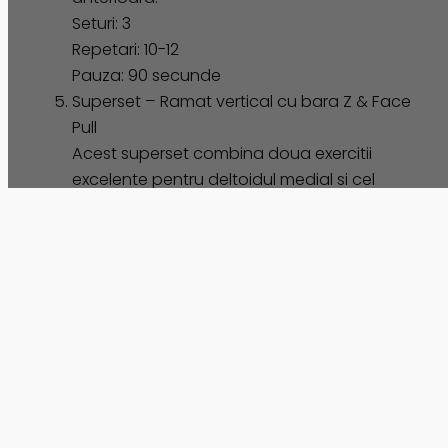
Seturi: 3
Repetari: 10-12
Pauza: 90 secunde
Superset – Ramat vertical cu bara Z & Face
Pull
Acest superset combina doua exercitii
excelente pentru deltoidul medial si cel
posterior, asigurand o dezvoltare completa
a umerilor.
Seturi: 3
Repetari: 10-12
Pauza: 90 secunde
Acesta este un antrenament echilibrat pentru
umeri, pe care il recomand pentru dezvoltarea
completa a acestei grupe musculare. Asa cum
am mentionat, fiecare persoana are un raspuns