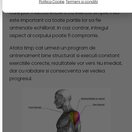
Politica Cookie
Termeni si conditii
de antrenat. Acestia sunt muschi relativ mici,
care pot fi lucrati eficient cu exercitii simple, insa
este important ca toate partile lor sa fie
antrenate echilibrat. In caz contrar, intregul
aspect al corpului poate fi compromis.
Atata timp cat urmezi un program de
antrenament bine structurat si executi constant
exercitiile corecte, rezultatele vor veni. Nu imediat,
dar cu rabdare si consecventa vei vedea
progresul.