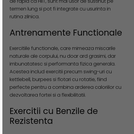
de rapid ca HIIT, sunt mai usor de sustinut pe
termen lung si pot fi integrate cu usurinta in
rutina zilnica.
Antrenamente Functionale
Exercitiile functionale, care mimeaza miscarile
naturale ale corpului, nu doar ard grasimi, dar
imbunatatesc si performanta fizica generala.
Acestea includ exercitii precum swing-uri cu
kettlebell, burpees si flotari cu rotatie, fiind
perfecte pentru a combina arderea caloriilor cu
dezvoltarea fortei si a flexibilitatii​.
Exercitii cu Benzile de
Rezistenta