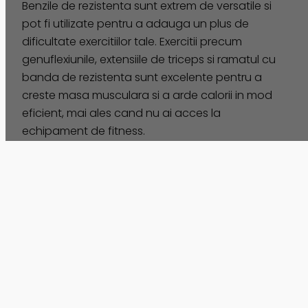
Benzile de rezistenta sunt extrem de versatile si
pot fi utilizate pentru a adauga un plus de
dificultate exercitiilor tale. Exercitii precum
genuflexiunile, extensiile de triceps si ramatul cu
banda de rezistenta sunt excelente pentru a
creste masa musculara si a arde calorii in mod
eficient, mai ales cand nu ai acces la
echipament de fitness.
Yoga si Pilates
Desi nu sunt cunoscute in primul rand pentru
arderea grasimilor, Yoga si Pilates pot contribui la
acest proces prin tonifierea musculara si
reducerea stresului, care la randul lor sustin un
metabolism sanatos. Sesiunile de yoga
dinamica, precum Vinyasa, combina posturile