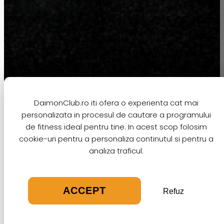
DaimonClub.ro iti ofera o experienta cat mai
personalizata in procesul de cautare a programului
Pentru a arde grasimile eficient si a obtine
de fitness ideal pentru tine. In acest scop folosim
rezultate maxime din antrenamentele tale de
cookie-uri pentru a personaliza continutul si pentru a
fitness
, este esential sa integrezi o varietate de
analiza traficul.
exercitii care sa stimuleze metabolismul si sa
maximizeze arderea caloriilor. Iata cateva dintre
cele mai eficiente exercitii recomandate de
ACCEPT
Refuz
experti:
Antrenamentele HIIT (High-